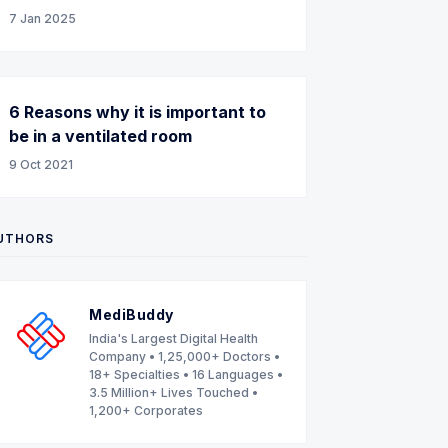
7 Jan 2025
6 Reasons why it is important to
be in a ventilated room
9 Oct 2021
UTHORS
MediBuddy
India's Largest Digital Health
Company • 1,25,000+ Doctors •
18+ Specialties • 16 Languages •
3.5 Million+ Lives Touched •
1,200+ Corporates