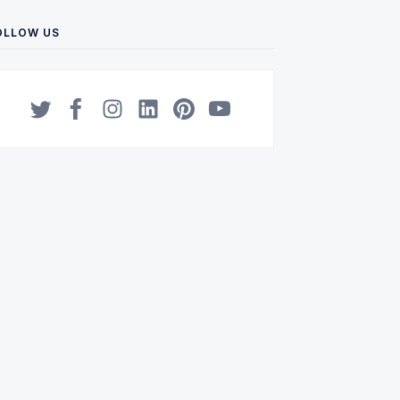
OLLOW US
Twitter
Facebook
Instagram
LinkedIn
Pinterest
YouTube